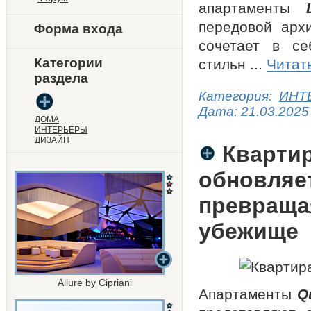
апартаменты
передовой арх
Форма входа
сочетает в се
Категории
стильн
...
Читат
раздела
Категория:
ИНТ
Дата:
21.03.2025
ДОМА
ИНТЕРЬЕРЫ
ДИЗАЙН
Квартир
обновляе
превраща
убежище
Allure by Cipriani
Апартаменты
Q