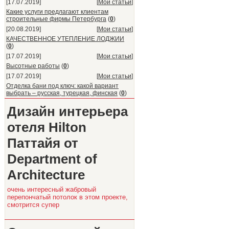
[17.07.2019]
[
Мои статьи
]
Какие услуги предлагают клиентам
строительные фирмы Петербурга
(
0
)
[20.08.2019]
[
Мои статьи
]
КАЧЕСТВЕННОЕ УТЕПЛЕНИЕ ЛОДЖИИ
(
0
)
[17.07.2019]
[
Мои статьи
]
Высотные работы
(
0
)
[17.07.2019]
[
Мои статьи
]
Отделка бани под ключ: какой вариант
выбрать – русская, турецкая, финская
(
0
)
Дизайн интерьера
отеля Hilton
Паттайя от
Department of
Architecture
очень интересный жабровый
перепончатый потолок в этом проекте,
смотрится супер