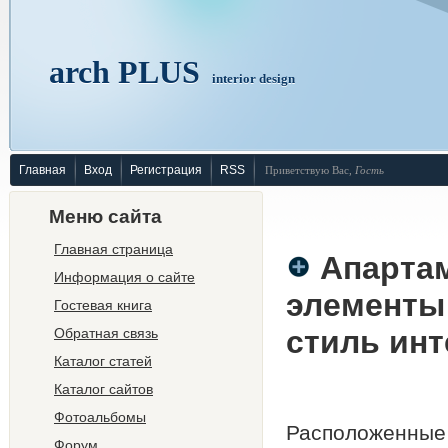
arch PLUS
interior design
Главная
Вход
Регистрация
RSS
Приветствую Вас
,
Гость
Меню сайта
Главная страница
Апартам
Информация о сайте
элементы
Гостевая книга
стиль ин
Обратная связь
Каталог статей
Каталог сайтов
Фотоальбомы
Расположенные
Форум