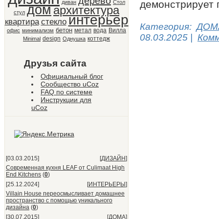
дерево
демонстрирует
диван
Стол
дом
архитектура
стул
интерьер
квартира
стекло
Категория:
ДОМ
бетон
метал
вода
Вилла
офис
минимализм
08.03.2025
|
Комм
design
коттедж
Minimal
Однушка
Друзья сайта
Официальный блог
Сообщество uCoz
FAQ по системе
Инструкции для
uCoz
[03.03.2015]
[
ДИЗАЙН
]
Современная кухня LEAF от Culimaat High
End Kitchens
(
0
)
[25.12.2024]
[
ИНТЕРЬЕРЫ
]
Villain House переосмысливает домашнее
пространство с помощью уникального
дизайна
(
0
)
[30.07.2015]
[
ДОМА
]