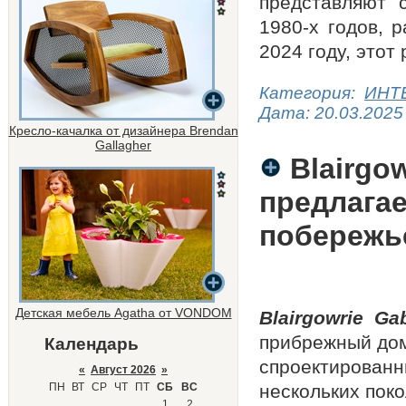
представляют 
1980-х годов, 
2024 году, это
Категория:
ИНТ
Дата:
20.03.2025
Кресло-качалка от дизайнера Brendan
Gallagher
Blairgo
предлага
побережь
Детская мебель Agatha от VONDOM
Blairgowrie G
прибрежный дом
Календарь
спроектированн
«
Август 2026
»
ПН
ВТ
СР
ЧТ
ПТ
СБ
ВС
нескольких поко
1
2