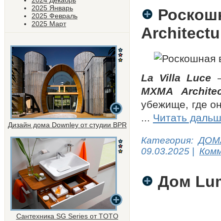
2024 Декабрь
2025 Январь
Роскошн
2025 Февраль
2025 Март
Architectu
La Villa Luce
—
MXMA Archite
убежище, где о
...
Читать дальш
Дизайн дома Downley от студии BPR
Категория:
ДОМ
09.03.2025
|
Комм
Дом Lum
Сантехника SG Series от TOTO