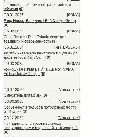
Традиционный дом в нетрадиционном
обличии
(
0
)
[08.01.2025]
[
ДОМА
]
Feng House, Ванкувер / BLA Design Group
(
0
)
[15.02.2025]
[
ДОМА
]
Casa Rosa от Polo Estudio сочетает
традиции и современность
(
0
)
[05.01.2014]
[
ИНТЕРЬЕРЫ
]
Дизайн интерьера пентхауса в Мумбаи от
архитектора Rajiv Saini
(
0
)
[09.03.2025]
[
ДОМА
]
Роскошная вилла La Villa Luce от MXMA
Architecture & Design
(
0
)
[16.07.2019]
[
Мои статьи
]
Смеситель для мойки
(
0
)
[26.08.2019]
[
Мои статьи
]
Особенности подбора потолочных люстр
из Италии
(
0
)
[20.12.2024]
[
Мои статьи
]
Принципиальная разница между
кондиционером и отдельной вентиляцией
(
0
)