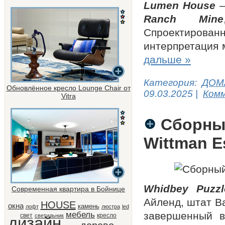
Lumen House
—
Ranch Mine
Спроектированн
интерпретация 
дальше »
Категория:
ДОМ
Обновлённое кресло Lounge Chair от
09.03.2025
|
Комм
Vitra
Сборный
Wittman E
Whidbey Puzzl
Современная квартира в Бойнице
Айленд, штат В
HOUSE
окна
камень
лофт
люстра
led
мебель
завершенный в
свет
кресло
светильник
дизайн