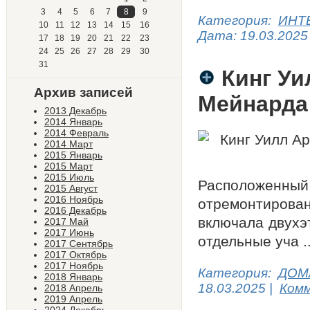
3
4
5
6
7
8
9
Категория:
ИНТ
10
11
12
13
14
15
16
Дата:
19.03.2025
17
18
19
20
21
22
23
24
25
26
27
28
29
30
31
Кинг Уи
Архив записей
Мейнарда
2013 Декабрь
2014 Январь
2014 Февраль
2014 Март
2015 Январь
2015 Март
2015 Июль
Расположенны
2015 Август
2016 Ноябрь
отремонтиро
2016 Декабрь
включала двухэ
2017 Май
2017 Июнь
отдельные уча
.
2017 Сентябрь
2017 Октябрь
2017 Ноябрь
Категория:
ДОМ
2018 Январь
18.03.2025
|
Комм
2018 Апрель
2019 Апрель