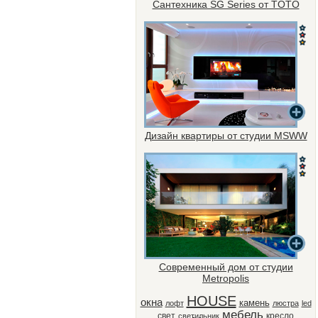
Сантехника SG Series от TOTO
Дизайн квартиры от студии MSWW
Современный дом от студии
Metropolis
HOUSE
окна
камень
лофт
люстра
led
мебель
свет
кресло
светильник