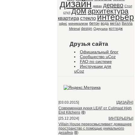
дизайн
дерево
диван
Стол
дом
архитектура
стул
интерьер
квартира
стекло
бетон
вода
метал
Вилла
офис
минимализм
design
коттедж
Minimal
Однушка
Друзья сайта
Официальный блог
Сообщество uCoz
FAQ по системе
Инструкции для
uCoz
[03.03.2015]
[
ДИЗАЙН
]
Современная кухня LEAF от Culimaat High
End Kitchens
(
0
)
[25.12.2024]
[
ИНТЕРЬЕРЫ
]
Villain House переосмысливает домашнее
пространство с помощью уникального
дизайна
(
0
)