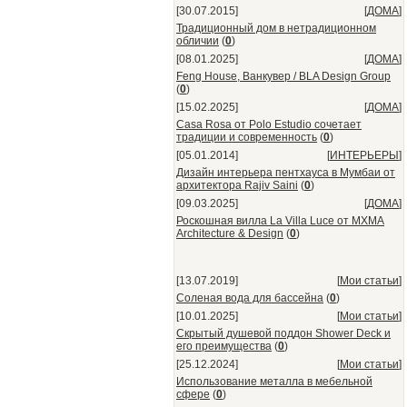
[30.07.2015]
[
ДОМА
]
Традиционный дом в нетрадиционном
обличии
(
0
)
[08.01.2025]
[
ДОМА
]
Feng House, Ванкувер / BLA Design Group
(
0
)
[15.02.2025]
[
ДОМА
]
Casa Rosa от Polo Estudio сочетает
традиции и современность
(
0
)
[05.01.2014]
[
ИНТЕРЬЕРЫ
]
Дизайн интерьера пентхауса в Мумбаи от
архитектора Rajiv Saini
(
0
)
[09.03.2025]
[
ДОМА
]
Роскошная вилла La Villa Luce от MXMA
Architecture & Design
(
0
)
[13.07.2019]
[
Мои статьи
]
Соленая вода для бассейна
(
0
)
[10.01.2025]
[
Мои статьи
]
Скрытый душевой поддон Shower Deck и
его преимущества
(
0
)
[25.12.2024]
[
Мои статьи
]
Использование металла в мебельной
сфере
(
0
)