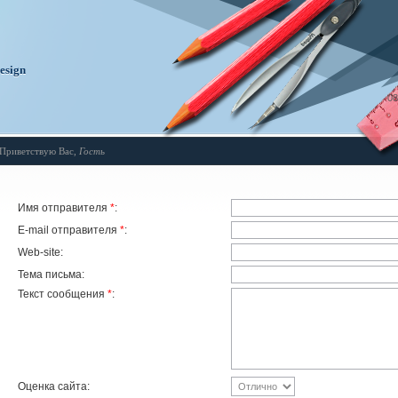
design
08
Приветствую Вас
,
Гость
Имя отправителя
*
:
E-mail отправителя
*
:
Web-site:
Тема письма:
Текст сообщения
*
:
Оценка сайта: