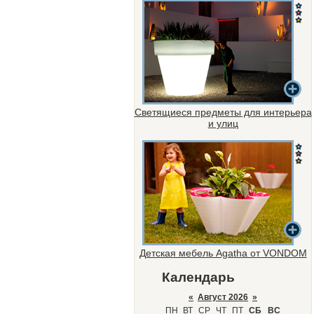
Светящиеся предметы для интерьера
и улиц
Детская мебель Agatha от VONDOM
Календарь
«
Август 2026
»
ПН
ВТ
СР
ЧТ
ПТ
СБ
ВС