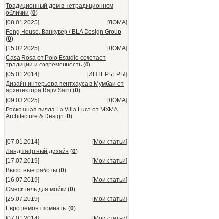
Традиционный дом в нетрадиционном
обличии
(
0
)
[08.01.2025]
[
ДОМА
]
Feng House, Ванкувер / BLA Design Group
(
0
)
[15.02.2025]
[
ДОМА
]
Casa Rosa от Polo Estudio сочетает
традиции и современность
(
0
)
[05.01.2014]
[
ИНТЕРЬЕРЫ
]
Дизайн интерьера пентхауса в Мумбаи от
архитектора Rajiv Saini
(
0
)
[09.03.2025]
[
ДОМА
]
Роскошная вилла La Villa Luce от MXMA
Architecture & Design
(
0
)
[07.01.2014]
[
Мои статьи
]
Ландшафтный дизайн
(
0
)
[17.07.2019]
[
Мои статьи
]
Высотные работы
(
0
)
[16.07.2019]
[
Мои статьи
]
Смеситель для мойки
(
0
)
[25.07.2019]
[
Мои статьи
]
Евро ремонт комнаты
(
0
)
[07.01.2014]
[
Мои статьи
]