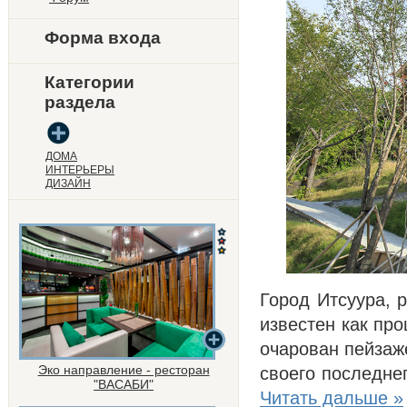
Форма входа
Категории
раздела
ДОМА
ИНТЕРЬЕРЫ
ДИЗАЙН
Город Итсуура, 
известен как пр
очарован пейзаж
Эко направление - ресторан
своего последне
"ВАСАБИ"
Читать дальше »