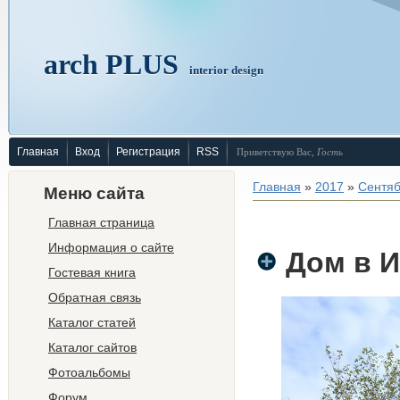
arch PLUS
interior design
Главная
Вход
Регистрация
RSS
Приветствую Вас
,
Гость
Главная
»
2017
»
Сентя
Меню сайта
Главная страница
Информация о сайте
Дом в И
Гостевая книга
Обратная связь
Каталог статей
Каталог сайтов
Фотоальбомы
Форум