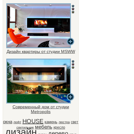
Дизайн квартиры от студии MSWW
Современный дом от студии
Metropolis
HOUSE
окна
камень
свет
лофт
люстра
мебель
кресло
светильник
дизайн
дерево