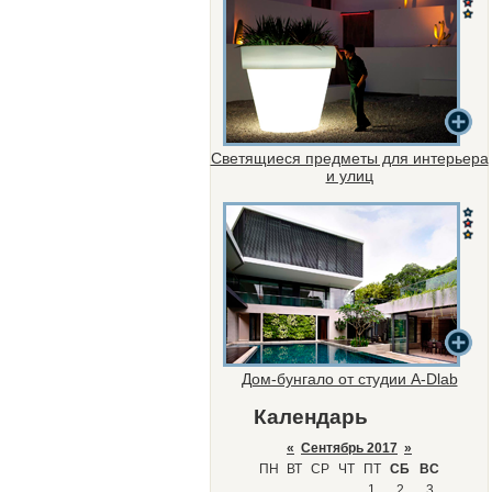
Светящиеся предметы для интерьера
и улиц
Дом-бунгало от студии A-Dlab
Календарь
«
Сентябрь 2017
»
ПН
ВТ
СР
ЧТ
ПТ
СБ
ВС
1
2
3