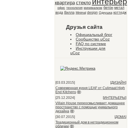
интерьер
квартира
стекло
бетон
метал
офис
технология
минимализм
вода
Вилла
design
коттедж
Minimal
Однушка
Друзья сайта
Официальный блог
Сообщество uCoz
FAQ по системе
Инструкции для
uCoz
[03.03.2015]
[
ДИЗАЙН
]
Современная кухня LEAF от Culimaat High
End Kitchens
(
0
)
[25.12.2024]
[
ИНТЕРЬЕРЫ
]
Villain House переосмысливает домашнее
пространство с помощью уникального
дизайна
(
0
)
[30.07.2015]
[
ДОМА
]
Традиционный дом в нетрадиционном
обличии
(
0
)