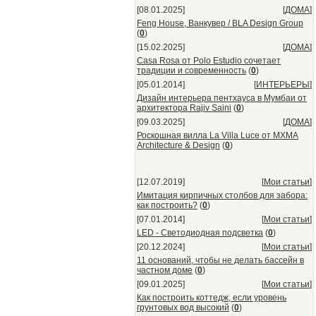
[08.01.2025]
[
ДОМА
]
Feng House, Ванкувер / BLA Design Group
(
0
)
[15.02.2025]
[
ДОМА
]
Casa Rosa от Polo Estudio сочетает
традиции и современность
(
0
)
[05.01.2014]
[
ИНТЕРЬЕРЫ
]
Дизайн интерьера пентхауса в Мумбаи от
архитектора Rajiv Saini
(
0
)
[09.03.2025]
[
ДОМА
]
Роскошная вилла La Villa Luce от MXMA
Architecture & Design
(
0
)
[12.07.2019]
[
Мои статьи
]
Имитация кирпичных столбов для забора:
как построить?
(
0
)
[07.01.2014]
[
Мои статьи
]
LED - Светодиодная подсветка
(
0
)
[20.12.2024]
[
Мои статьи
]
11 оснований, чтобы не делать бассейн в
частном доме
(
0
)
[09.01.2025]
[
Мои статьи
]
Как построить коттедж, если уровень
грунтовых вод высокий
(
0
)