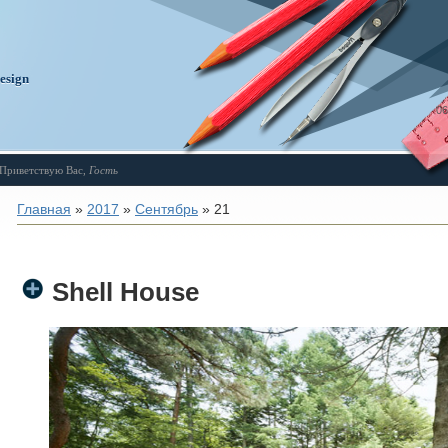
design
06
Приветствую Вас
,
Гость
Главная
»
2017
»
Сентябрь
»
21
Shell House