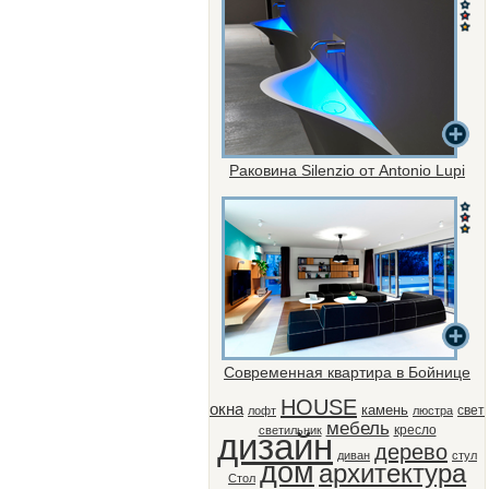
Раковина Silenzio от Antonio Lupi
Современная квартира в Бойнице
HOUSE
окна
камень
свет
лофт
люстра
мебель
кресло
светильник
дизайн
дерево
диван
стул
дом
архитектура
Стол