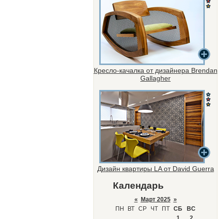
Кресло-качалка от дизайнера Brendan
Gallagher
Дизайн квартиры LA от David Guerra
Календарь
«
Март 2025
»
ПН
ВТ
СР
ЧТ
ПТ
СБ
ВС
1
2