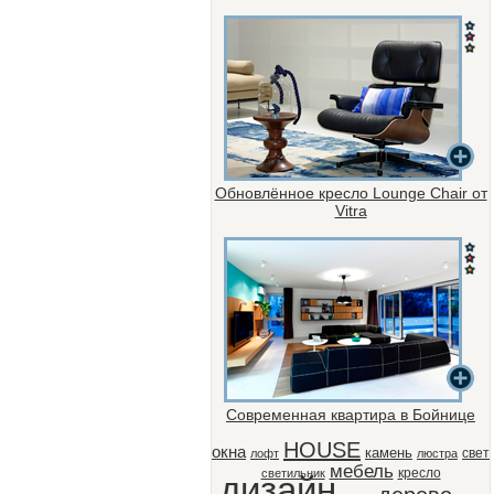
Обновлённое кресло Lounge Chair от
Vitra
Современная квартира в Бойнице
HOUSE
окна
камень
свет
лофт
люстра
мебель
кресло
светильник
дизайн