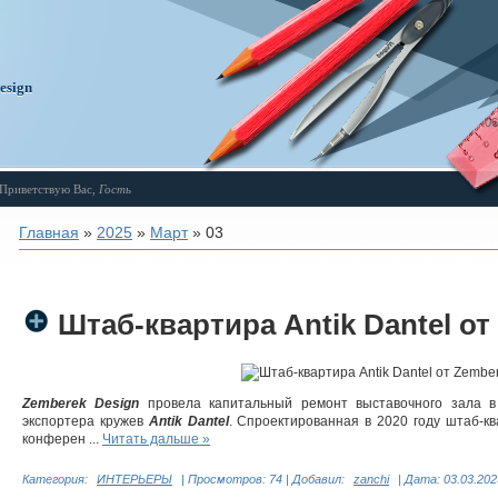
design
06
Приветствую Вас
,
Гость
Главная
»
2025
»
Март
»
03
Штаб-квартира Antik Dantel от
Zemberek Design
провела капитальный ремонт выставочного зала в
экспортера кружев
Antik Dantel
. Спроектированная в 2020 году штаб-к
конферен
...
Читать дальше »
Категория:
ИНТЕРЬЕРЫ
|
Просмотров:
74
|
Добавил:
zanchi
|
Дата:
03.03.202