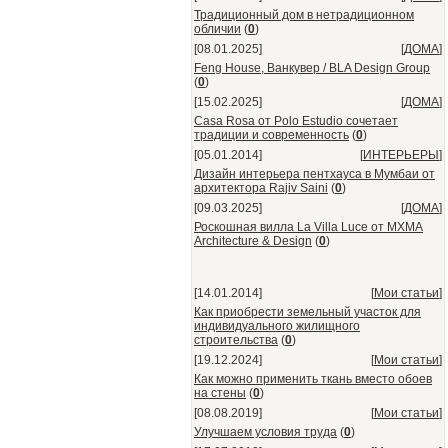
Традиционный дом в нетрадиционном
обличии
(
0
)
[08.01.2025]
[
ДОМА
]
Feng House, Ванкувер / BLA Design Group
(
0
)
[15.02.2025]
[
ДОМА
]
Casa Rosa от Polo Estudio сочетает
традиции и современность
(
0
)
[05.01.2014]
[
ИНТЕРЬЕРЫ
]
Дизайн интерьера пентхауса в Мумбаи от
архитектора Rajiv Saini
(
0
)
[09.03.2025]
[
ДОМА
]
Роскошная вилла La Villa Luce от MXMA
Architecture & Design
(
0
)
[14.01.2014]
[
Мои статьи
]
Как приобрести земельный участок для
индивидуального жилищного
строительства
(
0
)
[19.12.2024]
[
Мои статьи
]
Как можно применить ткань вместо обоев
на стены
(
0
)
[08.08.2019]
[
Мои статьи
]
Улучшаем условия труда
(
0
)