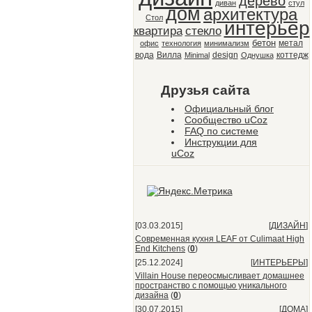
дерево
диван
стул
дом
архитектура
Стол
интерьер
квартира
стекло
бетон
метал
офис
технология
минимализм
вода
Вилла
design
коттедж
Minimal
Однушка
Друзья сайта
Официальный блог
Сообщество uCoz
FAQ по системе
Инструкции для
uCoz
[03.03.2015]
[
ДИЗАЙН
]
Современная кухня LEAF от Culimaat High
End Kitchens
(
0
)
[25.12.2024]
[
ИНТЕРЬЕРЫ
]
Villain House переосмысливает домашнее
пространство с помощью уникального
дизайна
(
0
)
[30.07.2015]
[
ДОМА
]