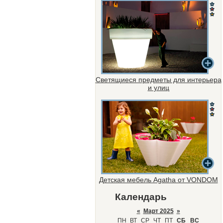
Светящиеся предметы для интерьера
и улиц
Детская мебель Agatha от VONDOM
Календарь
«
Март 2025
»
ПН
ВТ
СР
ЧТ
ПТ
СБ
ВС