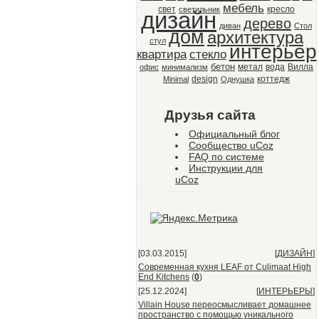
мебель
свет
кресло
светильник
дизайн
дерево
диван
Стол
дом
архитектура
стул
интерьер
квартира
стекло
бетон
метал
вода
Вилла
офис
минимализм
design
коттедж
Minimal
Однушка
Друзья сайта
Официальный блог
Сообщество uCoz
FAQ по системе
Инструкции для
uCoz
[03.03.2015]
[
ДИЗАЙН
]
Современная кухня LEAF от Culimaat High
End Kitchens
(
0
)
[25.12.2024]
[
ИНТЕРЬЕРЫ
]
Villain House переосмысливает домашнее
пространство с помощью уникального