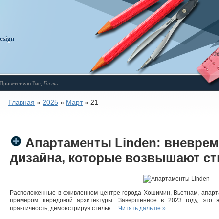
design
06
Приветствую Вас
,
Гость
Главная
»
2025
»
Март
»
21
Апартаменты Linden: вневре
дизайна, которые возвышают ст
Расположенные в оживленном центре города Хошимин, Вьетнам, апар
примером передовой архитектуры. Завершенное в 2023 году, это 
практичность, демонстрируя стильн
...
Читать дальше »