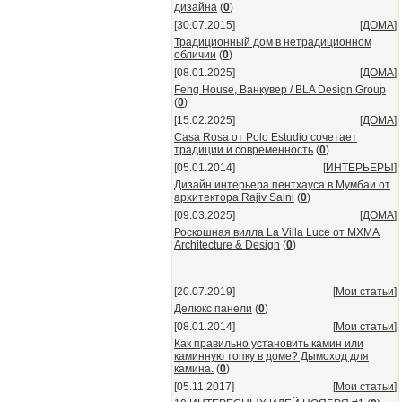
дизайна
(
0
)
[30.07.2015]
[
ДОМА
]
Традиционный дом в нетрадиционном
обличии
(
0
)
[08.01.2025]
[
ДОМА
]
Feng House, Ванкувер / BLA Design Group
(
0
)
[15.02.2025]
[
ДОМА
]
Casa Rosa от Polo Estudio сочетает
традиции и современность
(
0
)
[05.01.2014]
[
ИНТЕРЬЕРЫ
]
Дизайн интерьера пентхауса в Мумбаи от
архитектора Rajiv Saini
(
0
)
[09.03.2025]
[
ДОМА
]
Роскошная вилла La Villa Luce от MXMA
Architecture & Design
(
0
)
[20.07.2019]
[
Мои статьи
]
Делюкс панели
(
0
)
[08.01.2014]
[
Мои статьи
]
Как правильно установить камин или
каминную топку в доме? Дымоход для
камина.
(
0
)
[05.11.2017]
[
Мои статьи
]