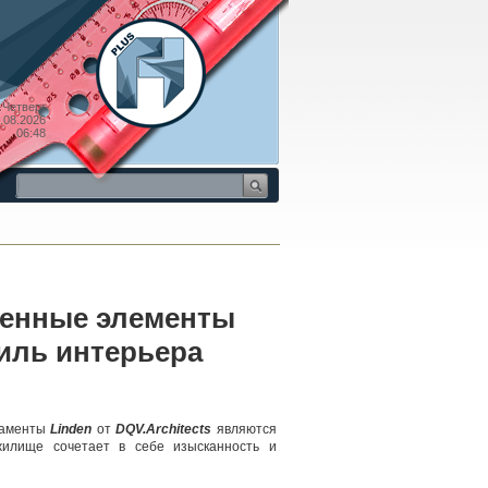
Четверг
.08.2026
06:48
менные элементы
иль интерьера
таменты
Linden
от
DQV.Architects
являются
жилище сочетает в себе изысканность и