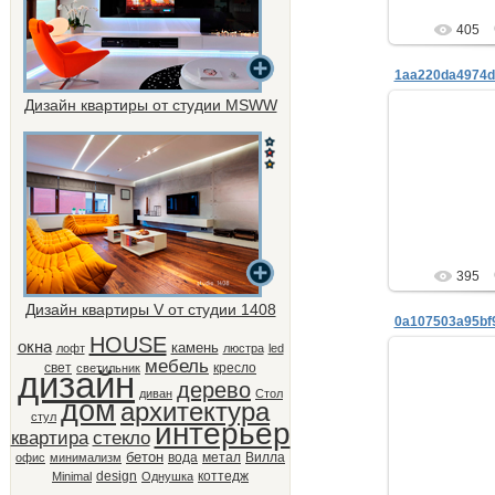
405
Дизайн квартиры от студии MSWW
26.
ne
395
Дизайн квартиры V от студии 1408
HOUSE
окна
камень
лофт
люстра
led
мебель
свет
кресло
светильник
дизайн
дерево
диван
Стол
дом
архитектура
26.
стул
интерьер
квартира
стекло
ne
бетон
вода
метал
Вилла
офис
минимализм
design
коттедж
Minimal
Однушка