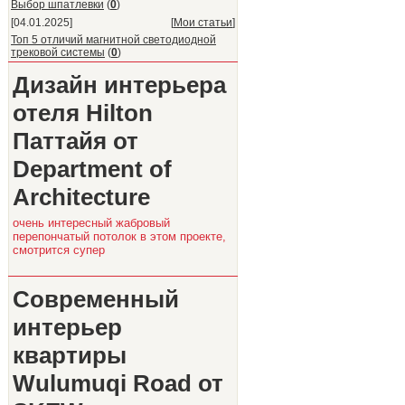
Выбор шпатлевки
(
0
)
[04.01.2025]
[
Мои статьи
]
Топ 5 отличий магнитной светодиодной
трековой системы
(
0
)
Дизайн интерьера
отеля Hilton
Паттайя от
Department of
Architecture
очень интересный жабровый
перепончатый потолок в этом проекте,
смотрится супер
Современный
интерьер
квартиры
Wulumuqi Road от