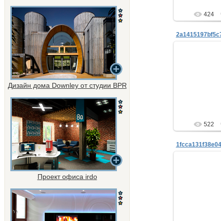
424
26.
Дизайн дома Downley от студии BPR
ne
522
Проект офиса irdo
26.
ne