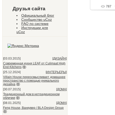
787
Друзья сайта
Официальный блог
Сообщество uCoz
FAQ по системе
Инструкции для
uCoz
[03.03.2015]
[
ДИЗАЙН
]
Современная кухня LEAF от Culimaat High
End Kitchens
(
0
)
[25.12.2024]
[
ИНТЕРЬЕРЫ
]
Villain House переосмысливает домашнее
пространство с помощью уникального
дизайна
(
0
)
[30.07.2015]
[
ДОМА
]
Традиционный дом в нетрадиционном
обличии
(
0
)
[08.01.2025]
[
ДОМА
]
Feng House, Ванкувер / BLA Design Group
(
0
)