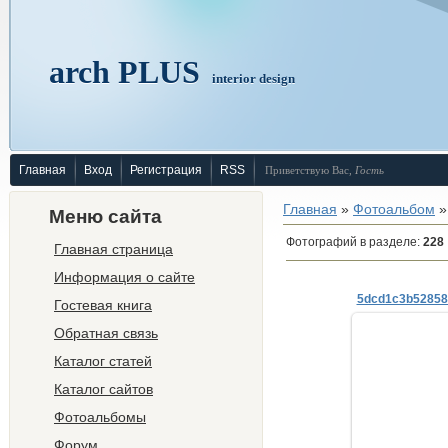
arch PLUS
interior design
Главная
Вход
Регистрация
RSS
Приветствую Вас
,
Гость
Главная
»
Фотоальбом
»
Меню сайта
Фотографий в разделе
:
228
Главная страница
Информация о сайте
Гостевая книга
Обратная связь
Каталог статей
26.
Каталог сайтов
ne
Фотоальбомы
Форум