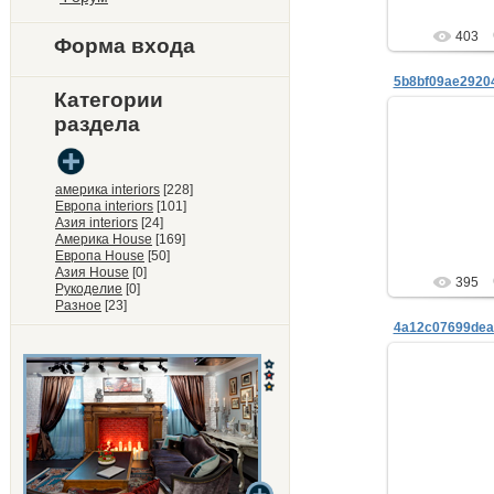
403
Форма входа
Категории
раздела
26.
америка interiors
[228]
ne
Европа interiors
[101]
Азия interiors
[24]
Америка House
[169]
Европа House
[50]
Азия House
[0]
395
Рукоделие
[0]
Разное
[23]
26.
ne