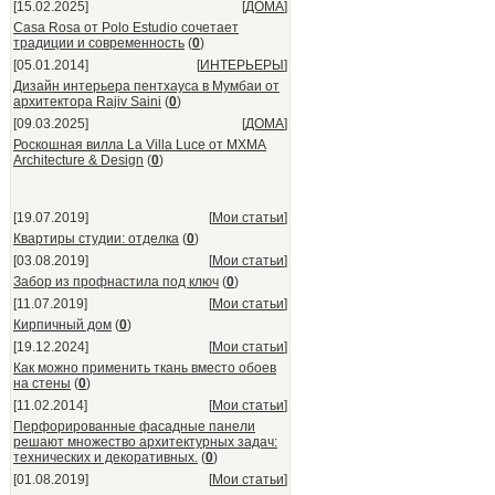
[15.02.2025]
[
ДОМА
]
Casa Rosa от Polo Estudio сочетает
традиции и современность
(
0
)
[05.01.2014]
[
ИНТЕРЬЕРЫ
]
Дизайн интерьера пентхауса в Мумбаи от
архитектора Rajiv Saini
(
0
)
[09.03.2025]
[
ДОМА
]
Роскошная вилла La Villa Luce от MXMA
Architecture & Design
(
0
)
[19.07.2019]
[
Мои статьи
]
Квартиры студии: отделка
(
0
)
[03.08.2019]
[
Мои статьи
]
Забор из профнастила под ключ
(
0
)
[11.07.2019]
[
Мои статьи
]
Кирпичный дом
(
0
)
[19.12.2024]
[
Мои статьи
]
Как можно применить ткань вместо обоев
на стены
(
0
)
[11.02.2014]
[
Мои статьи
]
Перфорированные фасадные панели
решают множество архитектурных задач:
технических и декоративных.
(
0
)
[01.08.2019]
[
Мои статьи
]