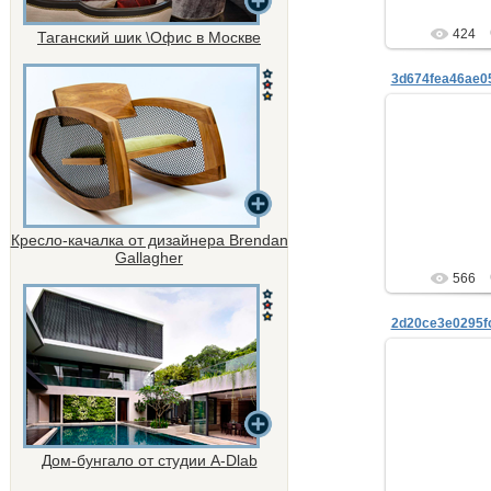
424
Таганский шик \Офис в Москве
26.
ne
Кресло-качалка от дизайнера Brendan
Gallagher
566
26.
ne
Дом-бунгало от студии A-Dlab