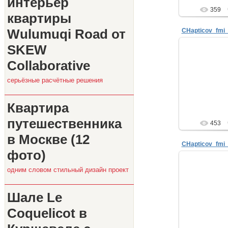
интерьер
359
квартиры
Wulumuqi Road от
CHapticov_fmi
SKEW
29.
Collaborative
Алексан
Москва, ул.
серьёзные расчётные решения
Тел. 8-
Почта: 123d
n
Квартира
путешественника
453
в Москве (12
CHapticov_fmi
фото)
одним словом стильный дизайн проект
29.
Алексан
Москва, ул.
Шале Le
Тел. 8-
Почта: 123d
Coquelicot в
n