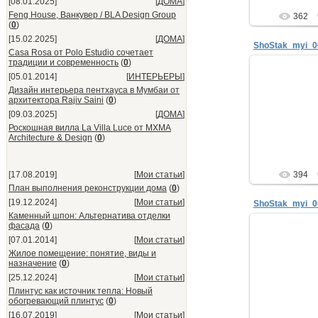
[08.01.2025]
[
ДОМА
]
Feng House, Ванкувер / BLA Design Group
362
(
0
)
[15.02.2025]
[
ДОМА
]
ShoStak_myi_0
Casa Rosa от Polo Estudio сочетает
традиции и современность
(
0
)
[05.01.2014]
[
ИНТЕРЬЕРЫ
]
29.
Дизайн интерьера пентхауса в Мумбаи от
Анатол
архитектора Rajiv Saini
(
0
)
интерьер
[09.03.2025]
[
ДОМА
]
телефон: +7
Роскошная вилла La Villa Luce от MXMA
мой блог: www.sk
Architecture & Design
(
0
)
ne
[17.08.2019]
[
Мои статьи
]
394
План выполнения реконструкции дома
(
0
)
[19.12.2024]
[
Мои статьи
]
ShoStak_myi_0
Каменный шпон: Альтернатива отделки
фасада
(
0
)
[07.01.2014]
[
Мои статьи
]
29.
Жилое помещение: понятие, виды и
Анатол
назначение
(
0
)
интерьер
[25.12.2024]
[
Мои статьи
]
телефон: +7
мой блог: www.sk
Плинтус как источник тепла: Новый
обогревающий плинтус
(
0
)
ne
[16.07.2019]
[
Мои статьи
]