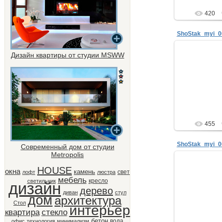
420
ShoStak_myi_0
Дизайн квартиры от студии MSWW
29.
Анатол
интерьер
телефон: +7
мой блог: www.sk
ne
455
ShoStak_myi_0
Современный дом от студии
Metropolis
HOUSE
29.
окна
камень
свет
лофт
люстра
мебель
кресло
светильник
Анатол
дизайн
дерево
интерьер
диван
стул
телефон: +7
дом
архитектура
мой блог: www.sk
Стол
интерьер
квартира
стекло
ne
бетон
вода
офис
технология
минимализм