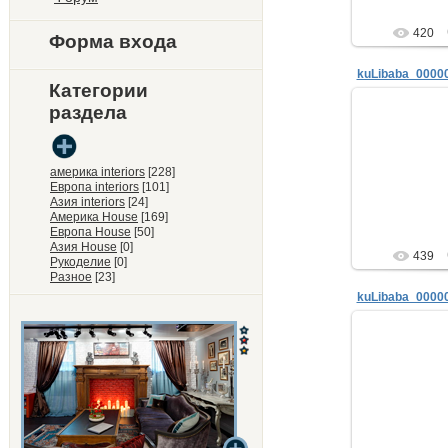
420
Форма входа
kuLibaba_0000
Категории
раздела
29.
Евгени
М
info@e-
америка interiors
[228]
+7 910
Европа interiors
[101]
http://www
Азия interiors
[24]
Америка House
[169]
ne
Европа House
[50]
Азия House
[0]
439
Рукоделие
[0]
Разное
[23]
kuLibaba_0000
29.
Евгени
М
info@e-
+7 910
http://www
ne