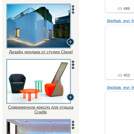
489
ShoStak_myi_0
29.
Анатол
интерьер
Дизайн чердака от студии Clavel
телефон: +7
мой блог: www.sk
ne
453
ShoStak_myi_0
29.
Современное кресло для отдыха
Анатол
Cradle
интерьер
телефон: +7
мой блог: www.sk
ne