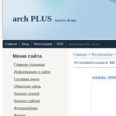
arch PLUS
interior design
Главная
Вход
Регистрация
RSS
Приветствую Вас
,
Гость
Главная
»
Фотоальбом
»
Меню сайта
Фотографий в разделе
:
101
Главная страница
Информация о сайте
kuLibaba_0000
Гостевая книга
Обратная связь
29.
Каталог статей
Евгени
М
Каталог сайтов
info@e-
+7 910
Фотоальбомы
http://www
Форум
ne