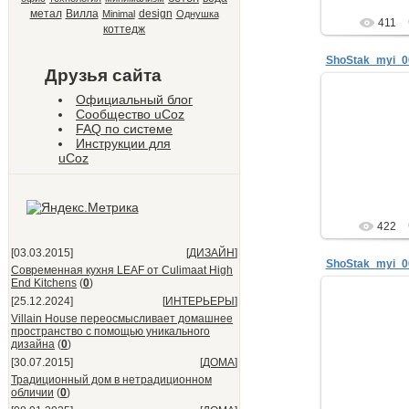
метал
Вилла
design
Minimal
Однушка
411
коттедж
ShoStak_myi_0
Друзья сайта
Официальный блог
29.
Сообщество uCoz
FAQ по системе
Анатол
Инструкции для
интерьер
телефон: +7
uCoz
мой блог: www.sk
ne
422
[03.03.2015]
[
ДИЗАЙН
]
ShoStak_myi_0
Современная кухня LEAF от Culimaat High
End Kitchens
(
0
)
[25.12.2024]
[
ИНТЕРЬЕРЫ
]
29.
Villain House переосмысливает домашнее
пространство с помощью уникального
Анатол
дизайна
(
0
)
интерьер
телефон: +7
[30.07.2015]
[
ДОМА
]
мой блог: www.sk
Традиционный дом в нетрадиционном
ne
обличии
(
0
)