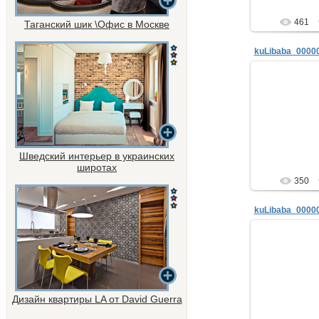
461
Таганский шик \Офис в Москве
kuLibaba_0000
29.
Евгени
М
info@e-
+7 910
http://www
Шведский интерьер в украинских
ne
широтах
350
kuLibaba_0000
29.
Евгени
М
info@e-
+7 910
Дизайн квартиры LA от David Guerra
http://www
ne