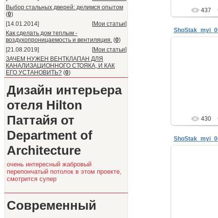
Выбор стальных дверей: делимся опытом
437
(
0
)
[14.01.2014]
[
Мои статьи
]
ShoStak_myi_0
Как сделать дом теплым -
воздухопроницаемость и вентиляция.
(
0
)
[21.08.2019]
[
Мои статьи
]
29.
ЗАЧЕМ НУЖЕН ВЕНТКЛАПАН ДЛЯ
КАНАЛИЗАЦИОННОГО СТОЯКА, И КАК
Анатол
ЕГО УСТАНОВИТЬ?
(
0
)
интерьер
телефон: +7
Дизайн интерьера
мой блог: www.sk
ne
отеля Hilton
Паттайя от
430
Department of
ShoStak_myi_0
Architecture
очень интересный жабровый
29.
перепончатый потолок в этом проекте,
Анатол
смотрится супер
интерьер
телефон: +7
мой блог: www.sk
Современный
ne