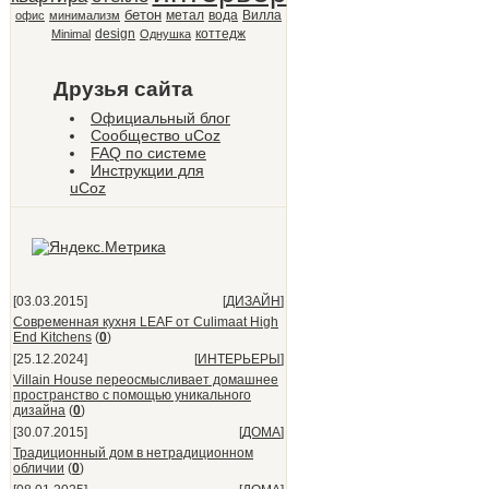
бетон
метал
вода
Вилла
офис
минимализм
design
коттедж
Minimal
Однушка
Друзья сайта
Официальный блог
Сообщество uCoz
FAQ по системе
Инструкции для
uCoz
[03.03.2015]
[
ДИЗАЙН
]
Современная кухня LEAF от Culimaat High
End Kitchens
(
0
)
[25.12.2024]
[
ИНТЕРЬЕРЫ
]
Villain House переосмысливает домашнее
пространство с помощью уникального
дизайна
(
0
)
[30.07.2015]
[
ДОМА
]
Традиционный дом в нетрадиционном
обличии
(
0
)