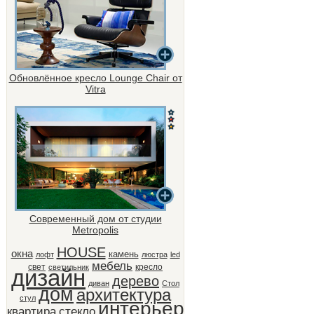
Обновлённое кресло Lounge Chair от
Vitra
Современный дом от студии
Metropolis
HOUSE
окна
камень
лофт
люстра
led
мебель
свет
кресло
светильник
дизайн
дерево
диван
Стол
дом
архитектура
стул
интерьер
квартира
стекло