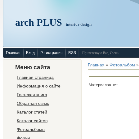
arch PLUS
interior design
Главная
Вход
Регистрация
RSS
Приветствую Вас
,
Гость
Главная
»
Фотоальбом
»
Меню сайта
Главная страница
Материалов нет
Информация о сайте
Гостевая книга
Обратная связь
Каталог статей
Каталог сайтов
Фотоальбомы
Форум