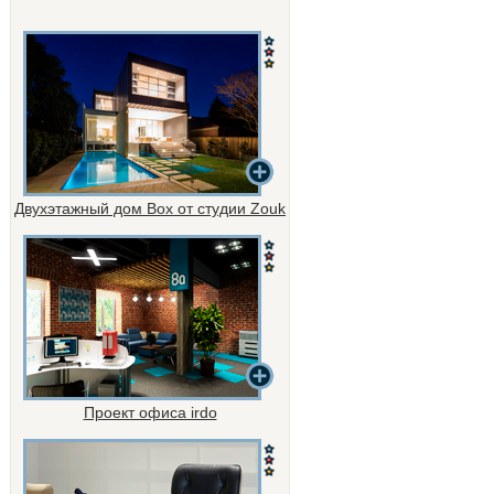
Двухэтажный дом Box от студии Zouk
Проект офиса irdo