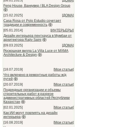
[08.01.2025]
[
ДОМА
]
Feng House, Ванкувер / BLA Design Group
(
0
)
[15.02.2025]
[
ДОМА
]
Casa Rosa от Polo Estudio сочетает
традиции и современность
(
0
)
[05.01.2014]
[
ИНТЕРЬЕРЫ
]
Дизайн интерьера пентхауса в Мумбаи от
архитектора Rajiv Saini
(
0
)
[09.03.2025]
[
ДОМА
]
Роскошная вилла La Villa Luce от MXMA
Architecture & Design
(
0
)
[18.07.2019]
[
Мои статьи
]
Что включено в ремонтные работы ж/д
путей
(
0
)
[20.07.2019]
[
Мои статьи
]
Подрядные организации и объемы
строительных работ в разрезе
административных областей Республики
Казахстан
(
0
)
[02.01.2025]
[
Мои статьи
]
Как ИИ могут повлиять на дизайн
интерьера
(
0
)
[16.08.2019]
[
Мои статьи
]