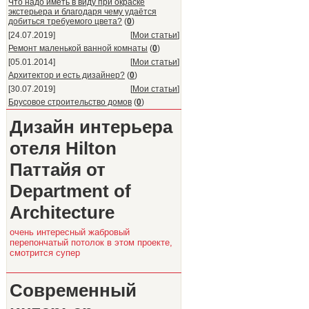
Что надо иметь в виду при окраске
экстерьера и благодаря чему удаётся
добиться требуемого цвета?
(
0
)
[24.07.2019]
[
Мои статьи
]
Ремонт маленькой ванной комнаты
(
0
)
[05.01.2014]
[
Мои статьи
]
Архитектор и есть дизайнер?
(
0
)
[30.07.2019]
[
Мои статьи
]
Брусовое строительство домов
(
0
)
Дизайн интерьера
отеля Hilton
Паттайя от
Department of
Architecture
очень интересный жабровый
перепончатый потолок в этом проекте,
смотрится супер
Современный